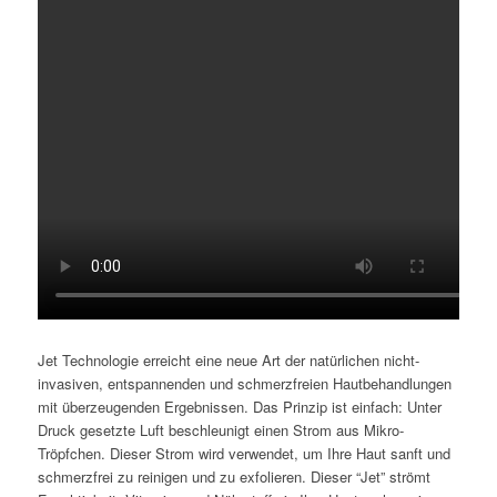
Jet Technologie erreicht eine neue Art der natürlichen nicht-
invasiven, entspannenden und schmerzfreien Hautbehandlungen
mit überzeugenden Ergebnissen. Das Prinzip ist einfach: Unter
Druck gesetzte Luft beschleunigt einen Strom aus Mikro-
Tröpfchen. Dieser Strom wird verwendet, um Ihre Haut sanft und
schmerzfrei zu reinigen und zu exfolieren. Dieser “Jet” strömt