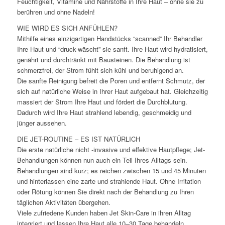
Feuchtigkeit, Vitamine und Nährstoffe in Ihre Haut – ohne sie zu
berühren und ohne Nadeln!
WIE WIRD ES SICH ANFÜHLEN?
Mithilfe eines einzigartigen Handstücks “scanned” Ihr Behandler
Ihre Haut und “druck-wäscht” sie sanft. Ihre Haut wird hydratisiert,
genährt und durchtränkt mit Bausteinen. Die Behandlung ist
schmerzfrei, der Strom fühlt sich kühl und beruhigend an.
Die sanfte Reinigung befreit die Poren und entfernt Schmutz, der
sich auf natürliche Weise in Ihrer Haut aufgebaut hat. Gleichzeitig
massiert der Strom Ihre Haut und fördert die Durchblutung.
Dadurch wird Ihre Haut strahlend lebendig, geschmeidig und
jünger aussehen.
DIE JET-ROUTINE – ES IST NATÜRLICH
Die erste natürliche nicht -invasive und effektive Hautpflege; Jet-
Behandlungen können nun auch ein Teil Ihres Alltags sein.
Behandlungen sind kurz; es reichen zwischen 15 und 45 Minuten
und hinterlassen eine zarte und strahlende Haut. Ohne Irritation
oder Rötung können Sie direkt nach der Behandlung zu Ihren
täglichen Aktivitäten übergehen.
Viele zufriedene Kunden haben Jet Skin-Care in ihren Alltag
integriert und lassen Ihre Haut alle 10–30 Tage behandeln.