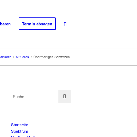
nbaren
Termin absagen
tartseite
/
Aktuelles
/
Übermäßiges Schwitzen
Startseite
Spektrum