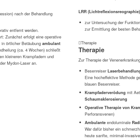
LRR (Lichtreflexionsreographie
pression) nach der Behandlung
zur Untersuchung der Funkti
zur Ermittlung der besten Be
ativ entfernt werden.
t: Zunächst erfolgt eine operative
Therapie
 in örtlicher Betäubung
ambulant
Therapie
dheilung (ca. 4 Wochen) schließt
nen kleineren Krampfadern und
Zur Therapie der Venenerkrankung
oder Mydon-Laser an.
Besenreiser
Laserbehandlun
Eine hocheffektive Methode g
blauen Besenreiser.
Krampfaderverödung
mit Aet
Schaumsklerosierung
Operative Therapie von Kra
Perforansvenen)
Ambulante
endoluminale
Rad
War dafür bisher ein schmerzh
heute sanfte, minimal-invasive