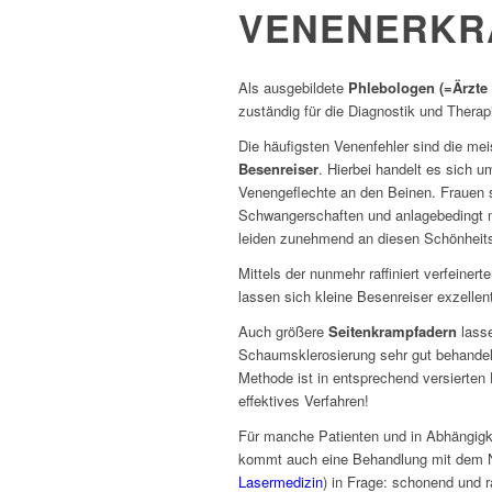
VENENERKR
Als ausgebildete
Phlebologen (=Ärzte
zuständig für die Diagnostik und Thera
Die häufigsten Venenfehler sind die me
Besenreiser
. Hierbei handelt es sich um
Venengeflechte an den Beinen. Frauen 
Schwangerschaften und anlagebedingt m
leiden zunehmend an diesen Schönheits
Mittels der nunmehr raffiniert verfeinert
lassen sich kleine Besenreiser exzellen
Auch größere
Seitenkrampfadern
lasse
Schaumsklerosierung sehr gut behandeln;
Methode ist in entsprechend versierten
effektives Verfahren!
Für manche Patienten und in Abhängigke
kommt auch eine Behandlung mit dem 
Lasermedizin
) in Frage: schonend und r