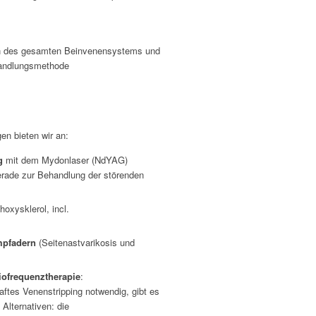
)
on des gesamten Beinvenensystems und
handlungsmethode
en bieten wir an:
g
mit dem Mydonlaser (NdYAG)
erade zur Behandlung der störenden
hoxysklerol, incl.
mpfadern
(Seitenastvarikosis und
iofrequenztherapie
:
aftes Venenstripping notwendig, gibt es
 Alternativen: die