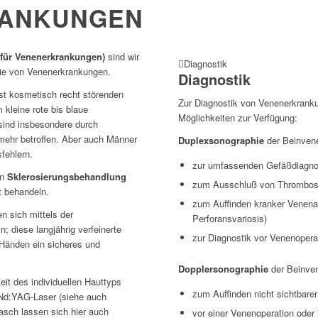
ANKUNGEN
 für Venenerkrankungen)
sind wir
Diagnostik
pie von Venenerkrankungen.
Diagnostik
ist kosmetisch recht störenden
Zur Diagnostik von Venenerkrank
 kleine rote bis blaue
Möglichkeiten zur Verfügung:
sind insbesondere durch
ehr betroffen. Aber auch Männer
Duplexsonographie
der Beinvene
fehlern.
zur umfassenden Gefäßdiagno
en
Sklerosierungsbehandlung
zum Ausschluß von Thrombo
t behandeln.
zum Auffinden kranker Venena
n sich mittels der
Perforansvariosis)
 diese langjährig verfeinerte
zur Diagnostik vor Venenopera
 Händen ein sicheres und
Dopplersonographie
der Beinven
it des individuellen Hauttyps
zum Auffinden nicht sichtbare
Nd:YAG-Laser (siehe auch
asch lassen sich hier auch
vor einer Venenoperation oder