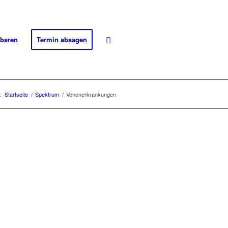
nbaren
Termin absagen
:
Startseite
/
Spektrum
/
Venenerkrankungen