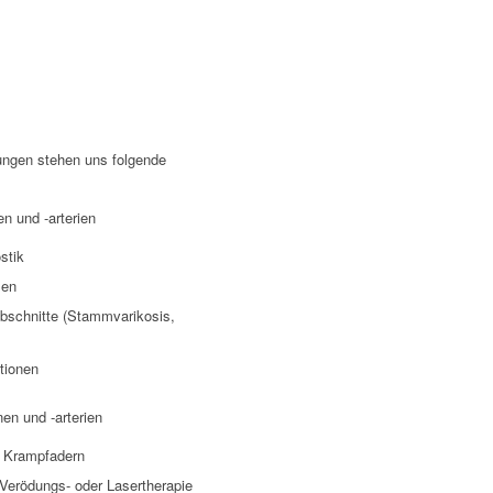
ungen stehen uns folgende
n und -arterien
stik
sen
bschnitte (Stammvarikosis,
tionen
en und -arterien
r Krampfadern
 Verödungs- oder Lasertherapie